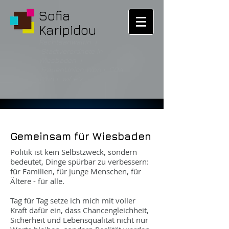
Sofia
Karipidou
Rechtsanwältin |
Stadtverordnete in
Wiesbaden |
FrauenUnion Wbn | CDA
Wbn | wif e.V.
Gemeinsam für Wiesbaden
Politik ist kein Selbstzweck, sondern
bedeutet, Dinge spürbar zu verbessern:
für Familien, für junge Menschen, für
Ältere - für alle.
Tag für Tag setze ich mich mit voller
Kraft dafür ein, dass Chancengleichheit,
Sicherheit und Lebensqualität nicht nur