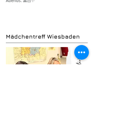
Abends. 🙏🏻✨
Mädchentreff Wiesbaden