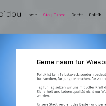
ipidou
Home
Stay Tuned
Recht
Politik
dtverordnete in Wiesbaden | FrauenUnion Wbn | CDA Wbn |
Gemeinsam für Wiesb
Politik ist kein Selbstzweck, sondern bedeu
für Familien, für junge Menschen, für Ältere 
Tag für Tag setzen wir uns mit voller Kraft 
Sicherheit und Lebensqualität nicht nur Wo
werden.
Unsere Stadt verdient das Beste - und gena