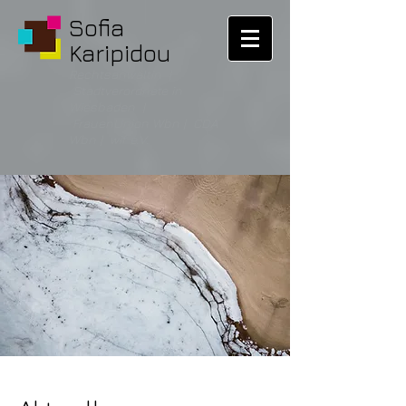
Sofia
Karipidou
Rechtsanwältin |
Stadtverordnete in
Wiesbaden |
FrauenUnion Wbn | CDA
Wbn | wif e.V.